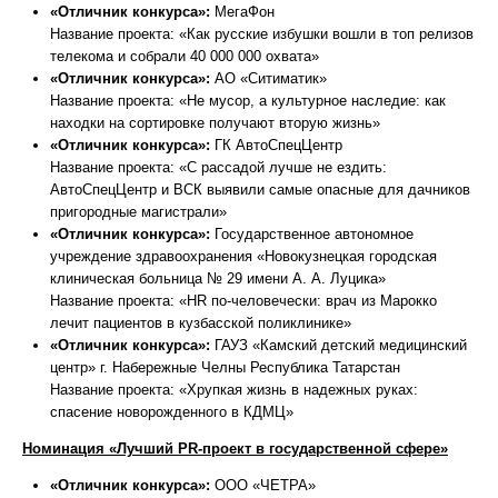
«Отличник конкурса»:
МегаФон
Название проекта: «Как русские избушки вошли в топ релизов
телекома и собрали 40 000 000 охвата»
«Отличник конкурса»:
АО «Ситиматик»
Название проекта: «Не мусор, а культурное наследие: как
находки на сортировке получают вторую жизнь»
«Отличник конкурса»:
ГК АвтоСпецЦентр
Название проекта: «С рассадой лучше не ездить:
АвтоСпецЦентр и ВСК выявили самые опасные для дачников
пригородные магистрали»
«Отличник конкурса»:
Государственное автономное
учреждение здравоохранения «Новокузнецкая городская
клиническая больница № 29 имени А. А. Луцика»
Название проекта: «HR по-человечески: врач из Марокко
лечит пациентов в кузбасской поликлинике»
«Отличник конкурса»:
ГАУЗ «Камский детский медицинский
центр» г. Набережные Челны Республика Татарстан
Название проекта: «Хрупкая жизнь в надежных руках:
спасение новорожденного в КДМЦ»
Номинация «Лучший PR-проект в государственной сфере»
«Отличник конкурса»:
ООО «ЧЕТРА»