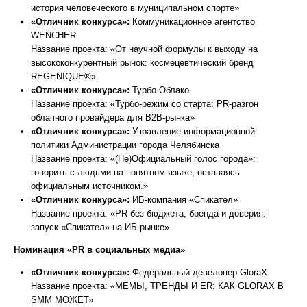
история человеческого в муниципальном спорте»
«Отличник конкурса»:
Коммуникационное агентство
WENCHER
Название проекта: «От научной формулы к выходу на
высококонкурентный рынок: космецевтический бренд
REGENIQUE®»
«Отличник конкурса»:
Турбо Облако
Название проекта: «Турбо-режим со старта: PR-разгон
облачного провайдера для B2B-рынка»
«Отличник конкурса»:
Управление информационной
политики Администрации города Челябинска
Название проекта: «(Не)Официальный голос города»:
говорить с людьми на понятном языке, оставаясь
официальным источником.»
«Отличник конкурса»:
ИБ-компания «Спикател»
Название проекта: «PR без бюджета, бренда и доверия:
запуск «Спикател» на ИБ-рынке»
Номинация «PR в социальных медиа»
«Отличник конкурса»:
Федеральный девелопер GloraX
Название проекта: «МЕМЫ, ТРЕНДЫ И ER: КАК GLORAX В
SMM МОЖЕТ»