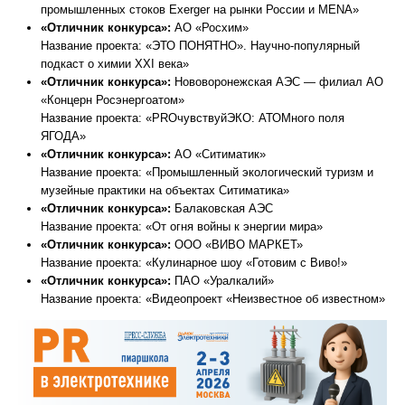
промышленных стоков Exerger на рынки России и MENA»
«Отличник конкурса»:
АО «Росхим»
Название проекта: «ЭТО ПОНЯТНО». Научно-популярный
подкаст о химии XXI века»
«Отличник конкурса»:
Нововоронежская АЭС — филиал АО
«Концерн Росэнергоатом»
Название проекта: «PROчувствуйЭКО: АТОМного поля
ЯГОДА»
«Отличник конкурса»:
АО «Ситиматик»
Название проекта: «Промышленный экологический туризм и
музейные практики на объектах Ситиматика»
«Отличник конкурса»:
Балаковская АЭС
Название проекта: «От огня войны к энергии мира»
«Отличник конкурса»:
ООО «ВИВО МАРКЕТ»
Название проекта: «Кулинарное шоу «Готовим с Виво!»
«Отличник конкурса»:
ПАО «Уралкалий»
Название проекта: «Видеопроект «Неизвестное об известном»