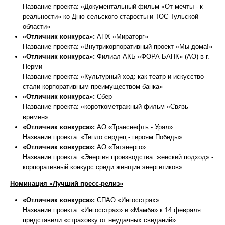
Название проекта: «Документальный фильм «От мечты - к
реальности» ко Дню сельского старосты и ТОС Тульской
области»
«Отличник конкурса»:
АПХ «Мираторг»
Название проекта: «Внутрикорпоративный проект «Мы дома!»
«Отличник конкурса»:
Филиал АКБ «ФОРА-БАНК» (АО) в г.
Перми
Название проекта: «Культурный ход: как театр и искусство
стали корпоративным преимуществом банка»
«Отличник конкурса»:
Сбер
Название проекта: «короткометражный фильм «Связь
времен»
«Отличник конкурса»:
АО «Транснефть - Урал»
Название проекта: «Тепло сердец - героям Победы»
«Отличник конкурса»:
АО «Татэнерго»
Название проекта: «Энергия производства: женский подход» -
корпоративный конкурс среди женщин энергетиков»
Номинация «Лучший пресс-релиз»
«Отличник конкурса»:
СПАО «Ингосстрах»
Название проекта: «Ингосстрах» и «Мамба» к 14 февраля
представили «страховку от неудачных свиданий»