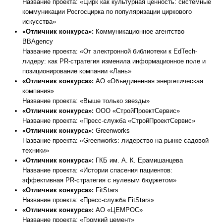
Название проекта: «Цирк как культурная ценность: системные
коммуникации Росгосцирка по популяризации циркового
искусства»
«Отличник конкурса»:
Коммуникационное агентство
BBAgency
Название проекта: «От электронной библиотеки к EdTech-
лидеру: как PR-стратегия изменила информационное поле и
позиционирование компании «Лань»
«Отличник конкурса»:
АО «Объединенная энергетическая
компания»
Название проекта: «Выше только звезды»
«Отличник конкурса»:
ООО «СтройПроектСервис»
Название проекта: «Пресс-служба «СтройПроектСервис»
«Отличник конкурса»:
Greenworks
Название проекта: «Greenworks: лидерство на рынке садовой
техники»
«Отличник конкурса»:
ГКБ им. А. К. Ерамишанцева
Название проекта: «Истории спасения пациентов:
эффективная PR-стратегия с нулевым бюджетом»
«Отличник конкурса»:
FitStars
Название проекта: «Пресс-служба FitStars»
«Отличник конкурса»:
АО «ЦЕМРОС»
Название проекта: «Громкий цемент»