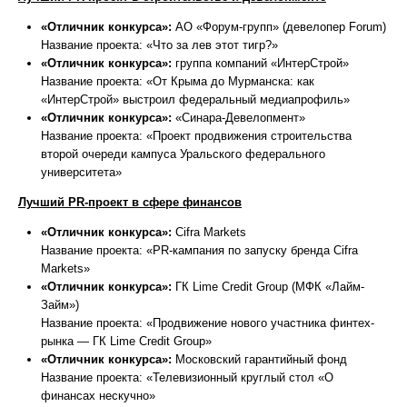
«Отличник конкурса»:
АО «Форум-групп» (девелопер Forum)
Название проекта: «Что за лев этот тигр?»
«Отличник конкурса»:
группа компаний «ИнтерСтрой»
Название проекта: «От Крыма до Мурманска: как
«ИнтерСтрой» выстроил федеральный медиапрофиль»
«Отличник конкурса»:
«Синара-Девелопмент»
Название проекта: «Проект продвижения строительства
второй очереди кампуса Уральского федерального
университета»
Лучший PR-проект в сфере финансов
«Отличник конкурса»:
Cifra Markets
Название проекта: «PR-кампания по запуску бренда Cifra
Markets»
«Отличник конкурса»:
ГК Lime Credit Group (МФК «Лайм-
Займ»)
Название проекта: «Продвижение нового участника финтех-
рынка — ГК Lime Credit Group»
«Отличник конкурса»:
Московский гарантийный фонд
Название проекта: «Телевизионный круглый стол «О
финансах нескучно»