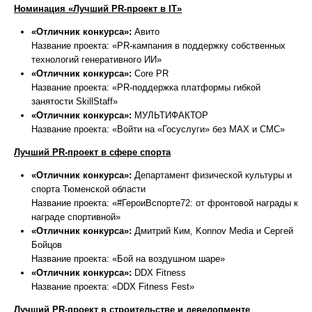
Номинация «Лучший PR-проект в
IT»
«Отличник конкурса»:
Авито
Название проекта: «PR-кампания в поддержку собственных
технологий генеративного ИИ»
«Отличник конкурса»:
Core PR
Название проекта: «PR-поддержка платформы гибкой
занятости SkillStaff»
«Отличник конкурса»:
МУЛЬТИФАКТОР
Название проекта: «Войти на «Госуслуги» без MAX и СМС»
Лучший PR-проект в сфере спорта
«Отличник конкурса»:
Департамент физической культуры и
спорта Тюменской области
Название проекта: «#ГероиВспорте72: от фронтовой награды к
награде спортивной»
«Отличник конкурса»:
Дмитрий Ким, Konnov Media и Сергей
Бойцов
Название проекта: «Бой на воздушном шаре»
«Отличник конкурса»:
DDX Fitness
Название проекта: «DDX Fitness Fest»
Лучший PR-проект в строительстве и девелопменте