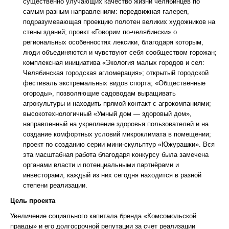
существенно улучающих качество жизни челябинцев по
самым разным направлениям: передвижная галерея,
подразумевающая проекцию полотен великих художников на
стены зданий; проект «Говорим по-челябински» о
региональных особенностях лексики, благодаря которым,
люди объединяются и чувствуют себя сообществом горожан;
комплексная инициатива «Экология малых городов и сел:
Челябинская городская агломерация»; открытый городской
фестиваль экстремальных видов спорта; «Общественные
огороды», позволяющие садоводам выращивать
агрокультуры и находить прямой контакт с агрокомпаниями;
высокотехнологичный «Умный дом — здоровый дом»,
направленный на укрепление здоровья пользователей и на
создание комфортных условий микроклимата в помещении;
проект по созданию серии мини-скульптур «Южурашки». Вся
эта масштабная работа благодаря конкурсу была замечена
органами власти и потенциальными партнёрами и
инвесторами, каждый из них сегодня находится в разной
степени реализации.
Цель проекта
Увеличение социального капитала бренда «Комсомольской
правды» и его долгосрочной репутации за счет реализации