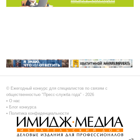
© Ежегодный конкурс для специалистов по связям с
общественностью "Пресс-служба года" - 2026
•
О нас
•
Блог конкурса
•
Политика конфиденциальности
-->