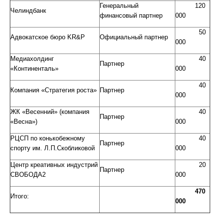
Генеральный
120
Челиндбанк
финансовый партнер
000
50
Адвокатское бюро KR&P
Официальный партнер
000
Медиахолдинг
40
Партнер
«Континенталь»
000
40
Компания «Стратегия роста»
Партнер
000
ЖК «Весенний» (компания
40
Партнер
«Весна»)
000
РЦСП по конькобежному
40
Партнер
спорту им. Л.П.Скобликовой
000
Центр креативных индустрий
20
Партнер
СВОБОДА2
000
470
Итого:
000