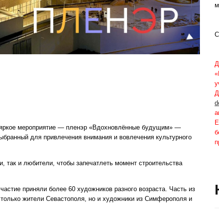
м
С
Д
«
у
Д
d
а
Е
 яркое мероприятие — пленэр «Вдохновлённые будущим» —
б
выбранный для привлечения внимания и вовлечения культурного
п
, так и любители, чтобы запечатлеть момент строительства
участие приняли более 60 художников разного возраста. Часть из
 только жители Севастополя, но и художники из Симферополя и