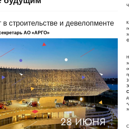
е будущим"
Ч
 в строительстве и девелопменте
К
п
-секретарь АО «АРГО»
з
ф
Н
з
о
п
1
3
С
д
«
з
С