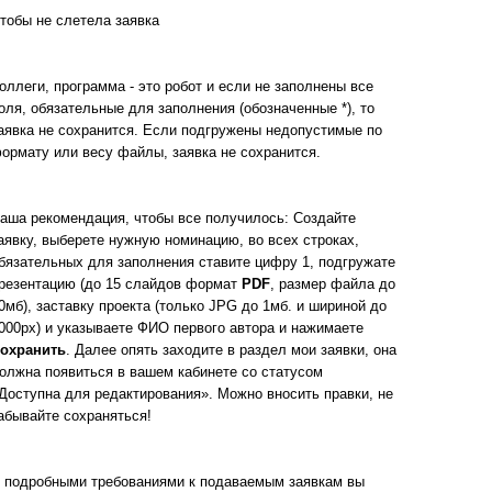
тобы не слетела заявка
оллеги, программа - это робот и если не заполнены все
оля, обязательные для заполнения (обозначенные *), то
аявка не сохранится. Если подгружены недопустимые по
ормату или весу файлы, заявка не сохранится.
аша рекомендация, чтобы все получилось: Создайте
аявку, выберете нужную номинацию, во всех строках,
бязательных для заполнения ставите цифру 1, подгружате
резентацию (до 15 слайдов формат
PDF
, размер файла до
0мб), заставку проекта (только JPG до 1мб. и шириной до
000px) и указываете ФИО первого автора и нажимаете
охранить
. Далее опять заходите в раздел мои заявки, она
олжна появиться в вашем кабинете со статусом
Доступна для редактирования». Можно вносить правки, не
абывайте сохраняться!
 подробными требованиями к подаваемым заявкам вы