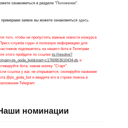
ожете ознакомиться в разделе "
Положение
".
 примерами заявок вы можете ознакомиться
здесь
.
ля того, чтобы не пропустить важные новости конкурса
Пресс-служба года» и полезную информацию для
частников подпишитесь на нашего бота в Телеграм.
ля этого пройдите по ссылке
tg://resolve?
omain=ps_goda_bot&start=c1760953610434-ds
и
ктивируйте бота, нажав кнопку "Старт".
сли ссылка у вас не открывается, скопируйте название
ота @ps_goda_bot и введите его в строке поиска в
риложении Telegram.
Наши номинации