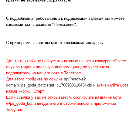
правки, не забывайте сохраняться!
С подробными требованиями к подаваемым заявкам вы можете
ознакомиться в разделе "
Положение
".
С примерами заявок вы можете ознакомиться
здесь
.
Для того, чтобы не пропустить важные новости конкурса «Пресс-
служба года» и полезную информацию для участников
подпишитесь на нашего бота в Телеграм.
Для этого пройдите по ссылке
tg://resolve?
domain=ps_goda_bot&start=c1760953610434-ds
и активируйте бота,
нажав кнопку "Старт".
Если ссылка у вас не открывается, скопируйте название бота
@ps_goda_bot и введите его в строке поиска в приложении
Telegram.