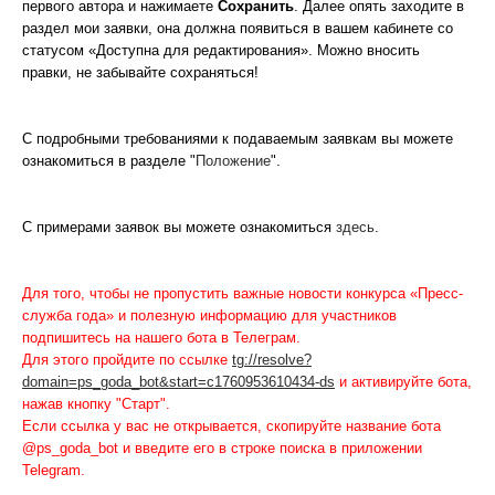
первого автора и нажимаете
Сохранить
. Далее опять заходите в
раздел мои заявки, она должна появиться в вашем кабинете со
статусом «Доступна для редактирования». Можно вносить
правки, не забывайте сохраняться!
С подробными требованиями к подаваемым заявкам вы можете
ознакомиться в разделе "
Положение
".
С примерами заявок вы можете ознакомиться
здесь
.
Для того, чтобы не пропустить важные новости конкурса «Пресс-
служба года» и полезную информацию для участников
подпишитесь на нашего бота в Телеграм.
Для этого пройдите по ссылке
tg://resolve?
domain=ps_goda_bot&start=c1760953610434-ds
и активируйте бота,
нажав кнопку "Старт".
Если ссылка у вас не открывается, скопируйте название бота
@ps_goda_bot и введите его в строке поиска в приложении
Telegram.