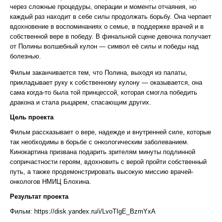
через сложные процедуры, операции и моменты отчаяния, но
каждый раз находит в себе силы продолжать борьбу. Она черпает
вдохновение в воспоминаниях о семье, в поддержке врачей и в
собственной вере в победу. В финальной сцене девочка получает
от Полины волшебный кулон — символ её силы и победы над
болезнью.
Фильм заканчивается тем, что Полина, выходя из палаты,
прикладывает руку к собственному кулону — оказывается, она
сама когда-то была той принцессой, которая смогла победить
дракона и стала рыцарем, спасающим других.
Цель проекта
Фильм рассказывает о вере, надежде и внутренней силе, которые
так необходимы в борьбе с онкологическим заболеванием.
Кинокартина призвана подарить зрителям минуты подлинной
сопричастности героям, вдохновить с верой пройти собственный
путь, а также продемонстрировать высокую миссию врачей-
онкологов НМИЦ Блохина.
Результат проекта
Фильм: https://disk.yandex.ru/i/LvoTIgE_BzmYxA