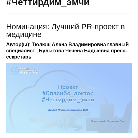
#Четтирдим_эмчи
Номинация: Лучший PR-проект в
медицине
Автор(ы): Тюлюш Алена Владимировна главный
специалист , Булытова Чечена Бадыевна пресс-
секретарь