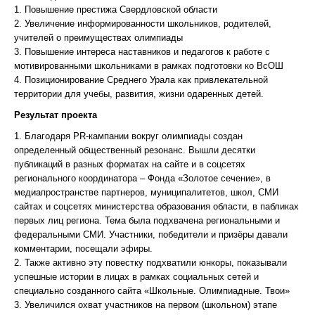
1. Повышение престижа Свердловской области
2. Увеличение информированности школьников, родителей,
учителей о преимуществах олимпиады
3. Повышение интереса наставников и педагогов к работе с
мотивированными школьниками в рамках подготовки ко ВсОШ
4. Позиционирование Среднего Урала как привлекательной
территории для учебы, развития, жизни одаренных детей.
Результат проекта
1. Благодаря PR-кампании вокруг олимпиады создан
определенный общественный резонанс. Вышли десятки
публикаций в разных форматах на сайте и в соцсетях
регионального координатора – Фонда «Золотое сечение», в
медиапространстве партнеров, муниципалитетов, школ, СМИ
сайтах и соцсетях министерства образования области, в пабликах
первых лиц региона. Тема была подхвачена региональными и
федеральными СМИ. Участники, победители и призёры давали
комментарии, посещали эфиры.
2. Также активно эту повестку подхватили юнкоры, показывали
успешные истории в лицах в рамках социальных сетей и
специально созданного сайта «Школьные. Олимпиадные. Твои»
3. Увеличился охват участников на первом (школьном) этапе